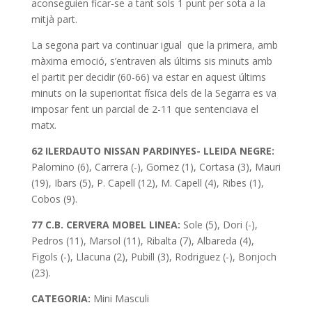
aconseguien ficar-se a tant sols 1 punt per sota a la
mitjà part.
La segona part va continuar igual que la primera, amb
màxima emoció, s’entraven als últims sis minuts amb
el partit per decidir (60-66) va estar en aquest últims
minuts on la superioritat física dels de la Segarra es va
imposar fent un parcial de 2-11 que sentenciava el
matx.
62 ILERDAUTO NISSAN PARDINYES- LLEIDA NEGRE:
Palomino (6), Carrera (-), Gomez (1), Cortasa (3), Mauri
(19), Ibars (5), P. Capell (12), M. Capell (4), Ribes (1),
Cobos (9).
77 C.B. CERVERA MOBEL LINEA:
Sole (5), Dori (-),
Pedros (11), Marsol (11), Ribalta (7), Albareda (4),
Figols (-), Llacuna (2), Pubill (3), Rodriguez (-), Bonjoch
(23).
CATEGORIA:
Mini Masculi