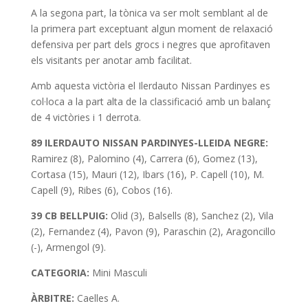
A la segona part, la tònica va ser molt semblant al de
la primera part exceptuant algun moment de relaxació
defensiva per part dels grocs i negres que aprofitaven
els visitants per anotar amb facilitat.
Amb aquesta victòria el Ilerdauto Nissan Pardinyes es
col·loca a la part alta de la classificació amb un balanç
de 4 victòries i 1 derrota.
89 ILERDAUTO NISSAN PARDINYES-LLEIDA NEGRE:
Ramirez (8), Palomino (4), Carrera (6), Gomez (13),
Cortasa (15), Mauri (12), Ibars (16), P. Capell (10), M.
Capell (9), Ribes (6), Cobos (16).
39 CB BELLPUIG:
Olid (3), Balsells (8), Sanchez (2), Vila
(2), Fernandez (4), Pavon (9), Paraschin (2), Aragoncillo
(-), Armengol (9).
CATEGORIA:
Mini Masculi
ÀRBITRE:
Caelles A.