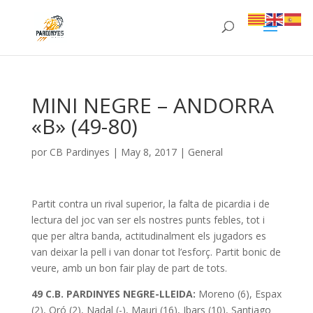
MINI NEGRE – ANDORRA
«B» (49-80)
por
CB Pardinyes
|
May 8, 2017
|
General
Partit contra un rival superior, la falta de picardia i de
lectura del joc van ser els nostres punts febles, tot i
que per altra banda, actitudinalment els jugadors es
van deixar la pell i van donar tot l’esforç. Partit bonic de
veure, amb un bon fair play de part de tots.
49 C.B. PARDINYES NEGRE-LLEIDA
:
Moreno (6), Espax
(2), Oró (2), Nadal (-), Mauri (16), Ibars (10), Santiago