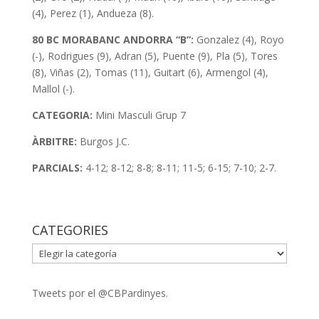
(4), Perez (1), Andueza (8).
80 BC MORABANC ANDORRA “B”:
Gonzalez (4), Royo
(-), Rodrigues (9), Adran (5), Puente (9), Pla (5), Tores
(8), Viñas (2), Tomas (11), Guitart (6), Armengol (4),
Mallol (-).
CATEGORIA:
Mini
Masculi Grup 7
ÀRBITRE:
Burgos J.C.
PARCIALS:
4-12; 8-12; 8-8; 8-11; 11-5; 6-15; 7-10; 2-7.
CATEGORIES
CATEGORIES
Tweets por el @CBPardinyes.