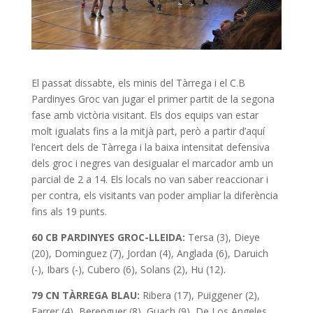
El passat dissabte, els minis del Tàrrega i el C.B
Pardinyes Groc van jugar el primer partit de la segona
fase amb victòria visitant. Els dos equips van estar
molt igualats fins a la mitjà part, però a partir d’aquí
l’encert dels de Tàrrega i la baixa intensitat defensiva
dels groc i negres van desigualar el marcador amb un
parcial de 2 a 14. Els locals no van saber reaccionar i
per contra, els visitants van poder ampliar la diferència
fins als 19 punts.
60 CB PARDINYES GROC-LLEIDA:
Tersa (3), Dieye
(20), Dominguez (7), Jordan (4), Anglada (6), Daruich
(-), Ibars (-), Cubero (6), Solans (2), Hu (12).
79 CN TÀRREGA BLAU
:
Ribera (17), Puiggener (2),
Farrer (4), Berenguer (8), Guach (9), De Los Angeles