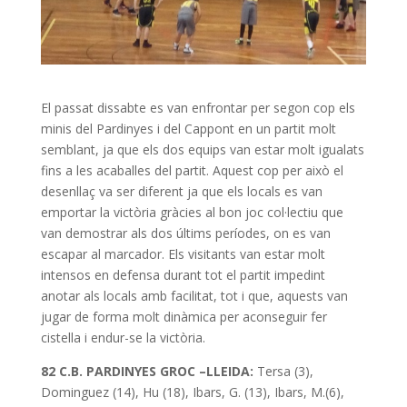
El passat dissabte es van enfrontar per segon cop els
minis del Pardinyes i del Cappont en un partit molt
semblant, ja que els dos equips van estar molt igualats
fins a les acaballes del partit. Aquest cop per això el
desenllaç va ser diferent ja que els locals es van
emportar la victòria gràcies al bon joc col·lectiu que
van demostrar als dos últims períodes, on es van
escapar al marcador. Els visitants van estar molt
intensos en defensa durant tot el partit impedint
anotar als locals amb facilitat, tot i que, aquests van
jugar de forma molt dinàmica per aconseguir fer
cistella i endur-se la victòria.
82 C.B. PARDINYES GROC –LLEIDA:
Tersa (3),
Dominguez (14), Hu (18), Ibars, G. (13), Ibars, M.(6),