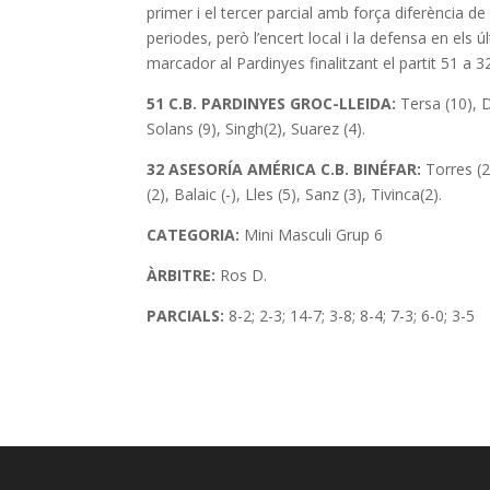
primer i el tercer parcial amb força diferència d
periodes, però l’encert local i la defensa en els
marcador al Pardinyes finalitzant el partit 51 a 3
51 C.B. PARDINYES GROC-LLEIDA:
Tersa (10), D
Solans (9), Singh(2), Suarez (4).
32
ASESORÍA AMÉRICA C.B. BINÉFAR:
Torres (2
(2), Balaic (-), Lles (5), Sanz (3), Tivinca(2).
CATEGORIA:
Mini
Masculi Grup 6
ÀRBITRE:
Ros D.
PARCIALS:
8-2; 2-3; 14-7; 3-8; 8-4; 7-3; 6-0; 3-5