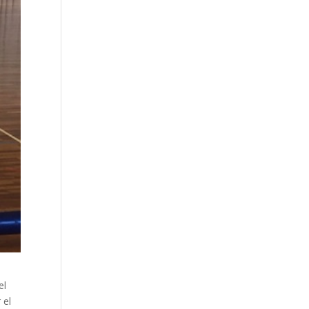
el
 el