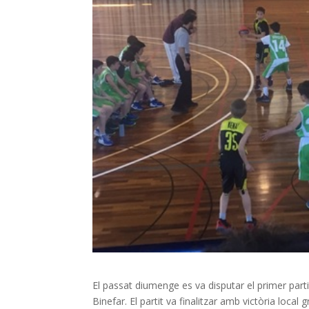
El passat diumenge es va disputar el primer parti
Binefar. El partit va finalitzar amb victòria local