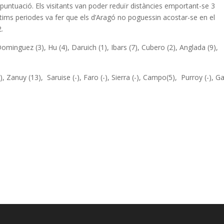
e puntuació. Els visitants van poder reduïr distàncies emportant-se 3
 últims periodes va fer que els d’Aragó no poguessin acostar-se en el
2.
ominguez (3), Hu (4), Daruich (1), Ibars (7), Cubero (2), Anglada (9),
), Zanuy (13), Saruise (-), Faro (-), Sierra (-), Campo(5), Purroy (-), Ga