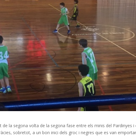
t de la segona volta de la segona fase entre els minis del Pardinyes i 
 gràcies, sobretot, a un bon inici dels groc i negres que es van emportar