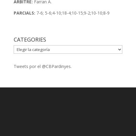
ÀRBITRE:
Farran A.
PARCIALS:
7-6; 5-6;4-10;18-4;10-15;9-2;10-10;8-9
CATEGORIES
CATEGORIES
Tweets por el @CBPardinyes.