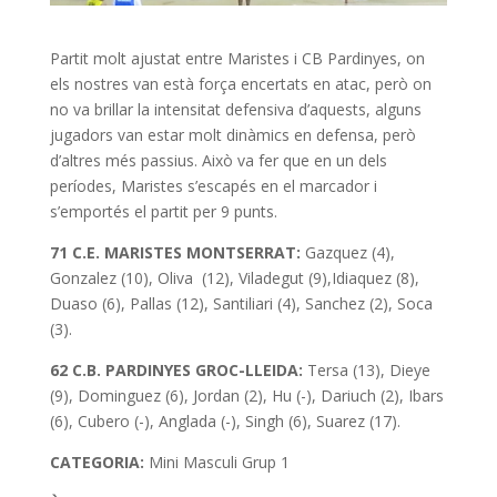
Partit molt ajustat entre Maristes i CB Pardinyes, on
els nostres van està força encertats en atac, però on
no va brillar la intensitat defensiva d’aquests, alguns
jugadors van estar molt dinàmics en defensa, però
d’altres més passius. Això va fer que en un dels
períodes, Maristes s’escapés en el marcador i
s’emportés el partit per 9 punts.
71 C.E. MARISTES MONTSERRAT:
Gazquez (4),
Gonzalez (10), Oliva (12), Viladegut (9),Idiaquez (8),
Duaso (6), Pallas (12), Santiliari (4), Sanchez (2), Soca
(3).
62 C.B. PARDINYES GROC-LLEIDA:
Tersa (13), Dieye
(9), Dominguez (6), Jordan (2), Hu (-), Dariuch (2), Ibars
(6), Cubero (-), Anglada (-), Singh (6), Suarez (17).
CATEGORIA:
Mini
Masculi Grup 1