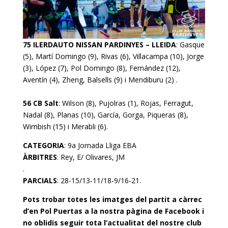
75 ILERDAUTO NISSAN PARDINYES – LLEIDA
: Gasque
(5), Martí Domingo (9), Rivas (6), Villacampa (10), Jorge
(3), López (7), Pol Domingo (8), Fernández (12),
Aventín (4), Zheng, Balsells (9) i Mendiburu (2) .
56 CB Salt
: Wilson (8), Pujolras (1), Rojas, Ferragut,
Nadal (8), Planas (10), García, Gorga, Piqueras (8),
Wimbish (15) i Merabli (6).
CATEGORIA
: 9a Jornada Lliga EBA
ÀRBITRES
: Rey, E/ Olivares, JM
.
PARCIALS
: 28-15/13-11/18-9/16-21.
Pots trobar totes les imatges del partit a càrrec
d’en
Pol Puertas
a la nostra pàgina de
Facebook
i
no oblidis seguir t
ota l’actualitat del nostre club