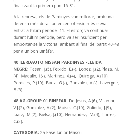
finalitzant la primera part 16-31.
A la represa, els de Pardinyes van millorar, amb una
defensa més dura i un encert ofensiu més elevat
entrat a l’últim període -11. El esforç va continuar
durant l’últim període, però va ser insuficient per
emportar-se la victòria, arribant al final del partit 40-48
per a un bon Binèfar.
40 ILERDAUTO NISSAN PARDINYES -LLEIDA
NEGRE:
Tesan, J.(5),Teixido, E.(-), Lopez, J.(2),Plaza, M.
(4), Madalin, I.(-), Martinez, X.(4), Quiroga, A.(10),
Perdices, P.(10), Barta, G.(-), Gonzalez, A.(-), Lavergne,
B.(5).
48 AG-GROUP 01 BINEFAR:
De Jesus, A.(6), Villamar,
V.J.(2), Gonzalez, A.(2), Moise, C.(10), Galindo, J.(9),
Ibarz, M.(2), Bielsa, J.(10), Hernandez, M.(4), Torres,
C.(3).
CATEGORIA:
2a Fase Junior Masculí