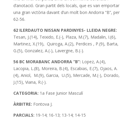
d’anotació. Gran partit dels locals, que es van emportar
una gran victòria davant d’un molt bon Andorra “B”, per
62-56.
62 ILERDAUTO NISSAN PARDINYES- LLEIDA NEGRE:
Tesan, J.(14), Teixido, E.(-), Plaza, M.(7), Madalin, I.(6),
Martinez, X.(19), Quiroga, A.(2), Perdices , P.(9), Barta,
G.(5), Gonzalez, A.(-), Lavergne, B.(-).
56 BC MORABANC ANDORRA “B”:
Lopez, A.(4),
Lacopia, L.(8), Moreira, B.(4), Escabias, E.(7), Ojaos, A.
(4), Aniol, M.(9), Garcia, U.(5), Mercade, M.(-), Dorado,
J.(15), Viana, R.(-).
CATEGORIA:
1a Fase Junior Masculí
ÀRBITRE:
Fontova J.
PARCIALS:
19-14; 16-13; 13-14; 14-15