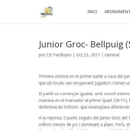
INICI
ABONAMEN
Junior Groc- Bellpuig (
por
CB Pardinyes
|
Oct 23, 2017
|
General
Primera victòria en el primer partit a casa del Ju
que els locals van recuperant jugadors i tenen 
El partit va començar igualat, amb encert exterio
manava en el marcador al primer quart (18-11). 
defensiva de tothom, que eixamplava diferències
A la represa, 5 punts seguits del Junior Groc de
millors minuts de joc i dominant a plaer. Però, e