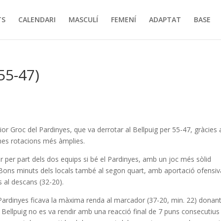
TS
CALENDARI
MASCULÍ
FEMENÍ
ADAPTAT
BASE
55-47)
nior Groc del Pardinyes, que va derrotar al Bellpuig per 55-47, gràcies 
unes rotacions més àmplies.
r per part dels dos equips si bé el Pardinyes, amb un joc més sòlid
Bons minuts dels locals també al segon quart, amb aportació ofensiv
 al descans (32-20).
l Pardinyes ficava la màxima renda al marcador (37-20, min. 22) donant
l Bellpuig no es va rendir amb una reacció final de 7 puns consecutius