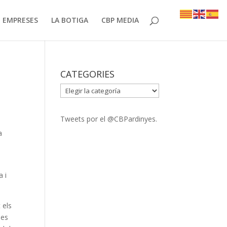
EMPRESES
LA BOTIGA
CBP MEDIA
CATEGORIES
CATEGORIES
Tweets por el @CBPardinyes.
a
a i
 els
 es