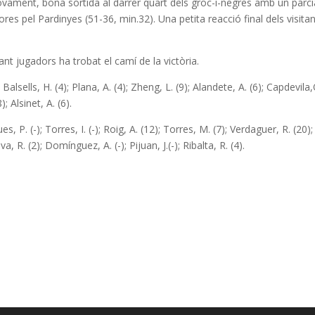
. Novament, bona sortida al darrer quart dels groc-i-negres amb un parci
ores pel Pardinyes (51-36, min.32). Una petita reacció final dels visita
t jugadors ha trobat el camí de la victòria.
; Balsells, H. (4); Plana, A. (4); Zheng, L. (9); Alandete, A. (6); Capdevila
; Alsinet, A. (6).
es, P. (-); Torres, I. (-); Roig, A. (12); Torres, M. (7); Verdaguer, R. (20);
ova, R. (2); Domínguez, A. (-); Pijuan, J.(-); Ribalta, R. (4).