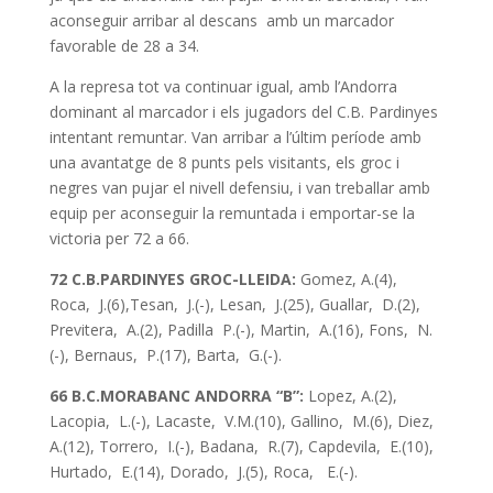
aconseguir arribar al descans amb un marcador
favorable de 28 a 34.
A la represa tot va continuar igual, amb l’Andorra
dominant al marcador i els jugadors del C.B. Pardinyes
intentant remuntar. Van arribar a l’últim període amb
una avantatge de 8 punts pels visitants, els groc i
negres van pujar el nivell defensiu, i van treballar amb
equip per aconseguir la remuntada i emportar-se la
victoria per 72 a 66.
72 C.B.PARDINYES GROC-LLEIDA:
Gomez, A.(4),
Roca, J.(6),Tesan, J.(-), Lesan, J.(25), Guallar, D.(2),
Previtera, A.(2), Padilla P.(-), Martin, A.(16), Fons, N.
(-), Bernaus, P.(17), Barta, G.(-).
66 B.C.MORABANC ANDORRA “B”:
Lopez, A.(2),
Lacopia, L.(-), Lacaste, V.M.(10), Gallino, M.(6), Diez,
A.(12), Torrero, I.(-), Badana, R.(7), Capdevila, E.(10),
Hurtado, E.(14), Dorado, J.(5), Roca, E.(-).