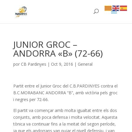
JUNIOR GROC –
ANDORRA «B» (72-66)
por
CB Pardinyes
|
Oct 9, 2016
|
General
Partit entre el Junior Groc del C.B.PARDINYES contra el
B.C.MORABANC ANDORRA “B”, amb victòria pels groc
i negres per 72-66.
El partit va començar amb molta igualtat entre els dos
conjunts, amb poca defensa i molta velocitat. Aquesta
tònica va continuar fins a la meitat del segon període,
ja que els andorrans van pujar el nivell defensiu, i van