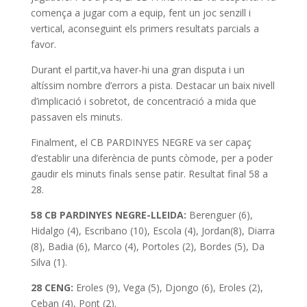
comença a jugar com a equip, fent un joc senzill i
vertical, aconseguint els primers resultats parcials a
favor.
Durant el partit,va haver-hi una gran disputa i un
altíssim nombre d’errors a pista. Destacar un baix nivell
d’implicació i sobretot, de concentració a mida que
passaven els minuts.
Finalment, el CB PARDINYES NEGRE va ser capaç
d’establir una diferència de punts còmode, per a poder
gaudir els minuts finals sense patir. Resultat final 58 a
28.
58 CB PARDINYES NEGRE-LLEIDA:
Berenguer (6),
Hidalgo (4), Escribano (10), Escola (4), Jordan(8), Diarra
(8), Badia (6), Marco (4), Portoles (2), Bordes (5), Da
Silva (1).
28 CENG:
Eroles (9), Vega (5), Djongo (6), Eroles (2),
Ceban (4), Pont (2).