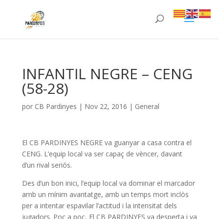
INFANTIL NEGRE – CENG
(58-28)
por
CB Pardinyes
|
Nov 22, 2016
|
General
El CB PARDINYES NEGRE va guanyar a casa contra el
CENG. L’equip local va ser capaç de vèncer, davant
d’un rival seriós.
Des d’un bon inici, l’equip local va dominar el marcador
amb un mínim avantatge, amb un temps mort inclòs
per a intentar espavilar l’actitud i la intensitat dels
jugadors. Poc a poc, El CB PARDINYES va desperta i va