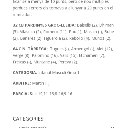
ficar-se a menys de 10 punts, però de nou múltiples
pèrdues i errors els tornava a allunyar a 20 punts en el
marcador.
32 CB PARDINYES GROC-LLEIDA:
Balsells (2), Dhiman
(5), Vilaseca (2), Romero (11), Pou (-), Masich (-), Bube
(2), Bañeres (2), Figuerola (2), Rebollo (4), Muñoz (2).
64 C.N. TÀRREGA:
Tugues (-), Armengol (-), Alet (12),
Verge (8), Palomino (16), Valls (15), Etchameni (7),
Freixas (-), Muntane (4), Pereva (2).
CATEGORIA:
Infantil Masculi Grup 1
ÀRBITRE:
Martin F.J.
PARCIALS:
4-19;11-13;8-16;9-16
CATEGORIES
CATEGORIES