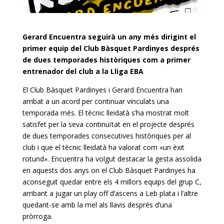
Gerard Encuentra seguirà un any més dirigint el
primer equip del Club Bàsquet Pardinyes després
de dues temporades històriques com a primer
entrenador del club a la Lliga EBA
El Club Bàsquet
Pardinyes
i Gerard
Encuentra
han
arribat a un acord per continuar vinculats una
temporada més. El tècnic lleidatà s’ha mostrat molt
satisfet per la seva continuïtat en el projecte després
de dues temporades consecutives històriques per al
club i que el tècnic lleidatà ha valorat com «un èxit
rotund».
Encuentra
ha volgut destacar la gesta assolida
en aquests dos anys on el Club Bàsquet
Pardinyes
ha
aconseguit quedar entre els 4 millors equips del grup C,
arribant a jugar un
play
off
d’ascens a
Leb
plata i l’altre
quedant-se amb la mel als llavis després d’una
pròrroga.