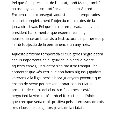
Pel que fa al president de l’entitat, Jordi Mauri, també
ha assenyalat la «importància del que en Gerard
Encuentra
ha aconseguit aquestes dues temporades
assolint completament l’objectiu marcat des de la
junta directiva». Pel que fa a la temporada que ve, el
president ha comentat que esperen «un any
apassionant» amb canvis a l’estructura del primer equip
i amb l’objectiu de la permanència un any més.
Aquesta pròxima temporada el club groc i negre patirà
canvis importants en el gruix de la plantilla. Sobre
aquests canvis,
Encuentra
s’ha mostrat tranquil i ha
comentat que «és cert que són baixa alguns jugadors
veterans a la lliga, però alhora guanyem joventut que
ens ha de servir per créixer i donar continuïtat al
projecte de ciutat del club. A més a més, s’està
negociant la vinculació amb el força Lleida i l’Alpicat
que crec que seria molt positiva pels interessos de tots
tres clubs i pels jugadors joves de la ciutat».