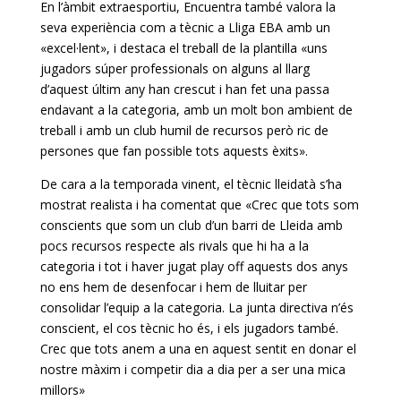
En l’àmbit extraesportiu,
Encuentra
també valora la
seva experiència com a tècnic a Lliga
EBA
amb un
«excel·lent», i destaca el treball de la plantilla «uns
jugadors súper professionals on alguns al llarg
d’aquest últim any han crescut i han fet una passa
endavant a la categoria, amb un molt bon ambient de
treball i amb un club humil de recursos però ric de
persones que fan possible tots aquests èxits».
De cara a la temporada vinent, el tècnic lleidatà s’ha
mostrat realista i ha comentat que «Crec que tots som
conscients que som un club d’un barri de Lleida amb
pocs recursos respecte als rivals que hi ha a la
categoria i tot i haver jugat
play
off
aquests dos anys
no ens hem de desenfocar i hem de lluitar per
consolidar l’equip a la categoria. La junta directiva n’és
conscient, el cos tècnic ho és, i els jugadors també.
Crec que tots anem a una en aquest sentit en donar el
nostre màxim i competir dia a dia per a ser una mica
millors»