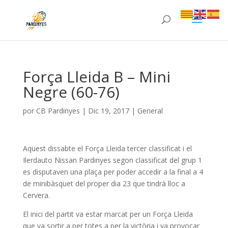
Força Lleida B – Mini
Negre (60-76)
por
CB Pardinyes
|
Dic 19, 2017
|
General
Aquest dissabte el Força Lleida tercer classificat i el
Ilerdauto Nissan Pardinyes segon classificat del grup 1
es disputaven una plaça per poder accedir a la final a 4
de minibàsquet del proper dia 23 que tindrà lloc a
Cervera.
El inici del partit va estar marcat per un Força Lleida
que va sortir a per totes a per la victòria i va provocar