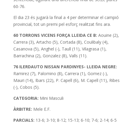
60-76.
El dia 23 és jugarà la final a 4 per determinar el campió
provincial, tot un premi pel esforç realitzat fins ara.
60 TORRONS VICENS FORÇA LLEIDA CE B:
Aouine (2),
Carrera (3), Artacho (5), Cortada (8), Coulibaly (4),
Casanova (5), Anghel (-), Taull (11), Vilagrasa (1),
Barrachina (2), Gonzalez (8), Valls (11).
76 ILERDAUTO NISSAN PARDINYES- LLEIDA NEGRE:
Ramirez (7), Palomino (8), Carrera (1), Gomez (-),
Mauri (14), Ibars (22), P. Capell (6), M. Capell (11), Ribes
(-), Cobos (5).
CATEGORIA:
Mini Masculi
ÀRBITRE:
Mele E.F.
PARCIALS:
13-6; 3-10; 8-12; 15-13; 6-10; 7-6; 2-14; 6-5