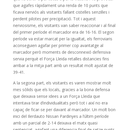
que agafes ràpidament una renda de 10 punts que
ficava nerviós als visitants fallant cistelles senzilles i
perdent pilotes per precipitació. Tot i aquest
nerviosisme, els visitants van saber reaccionar i al final
del primer període el marcador era de 16-16. El segon
període va estar marcat per la igualtat, els ferroviaris
aconseguien agafar per primer cop avantatge al
marcador però moments de desconnexió defensiva
servia perquè el Força Lleida retalles distancies fins
arribar a la mitja part amb un resultat molt ajustat de
39-41.
A la segona part, els visitants es varen mostrar molt
mes sòlids que els locals, gracies a la bona defensa
que deixava sense idees a un Força Lleida que
intentava tirar d’individualitats però tot i així no era
capaç de ficar-se per davant al marcador. Un molt bon
inici del Ilerdauto Nissan Pardinyes a l’últim període
amb un parcial de 2-14 deixava el matx quasi
sentenciat, agafant una diferencia final de setze punts