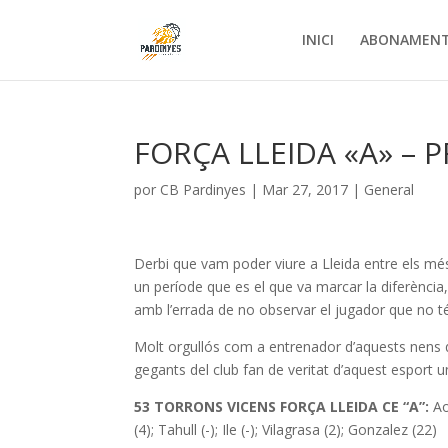
INICI
ABONAMEN
FORÇA LLEIDA «A» – P
por
CB Pardinyes
|
Mar 27, 2017
|
General
Derbi que vam poder viure a Lleida entre els més 
un període que es el que va marcar la diferència,
amb l’errada de no observar el jugador que no té
Molt orgullós com a entrenador d’aquests nens 
gegants del club fan de veritat d’aquest esport u
53 TORRONS VICENS FORÇA LLEIDA CE “A”:
Ao
(4); Tahull (-); Ile (-); Vilagrasa (2); Gonzalez (22)