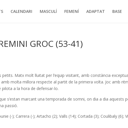
TS
CALENDARI
MASCULÍ
FEMENÍ
ADAPTAT
BASE
REMINI GROC (53-41)
petits. Matx molt lluitat per l’equip visitant, amb constància exceptu
 amb molta millora respecte al partit de la primera volta. Joc amb rit
 pilota a la hora de defensar-lo.
que s’estan marcant una temporada de somni, on dia a dia aquests pe
na passió.
unie (-); Carrera (-); Artacho (2); Valls (14); Cortada (3); Coulibaly (6); Vi