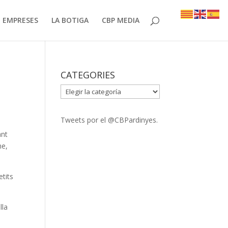
EMPRESES
LA BOTIGA
CBP MEDIA
CATEGORIES
CATEGORIES
Tweets por el @CBPardinyes.
ant
me,
tits
lla