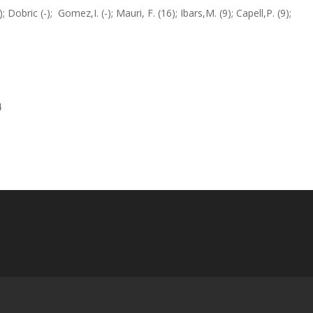
 Dobric (-); Gomez,I. (-); Mauri, F. (16); Ibars,M. (9); Capell,P. (9);
4