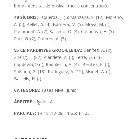
bona intensitat defensiva i molta concentració.
49 SÍCORIS:
Esquerda, J. (-); Manzana, S. (12); Moreno,
A. (5); Bellet, A. (4); Barnera, M. (5); Moya, M. (-);
Pasamont, A. (7); Salcedo, O. (4); Casanova, H. (5);
Ruiz, G. (2); Cullerés, A. (5)
95 CB PARDINYES GROC-LLEIDA:
Benítez, A. (8);
Zheng, L. (27); Alandete, A. (-); Ferré, O. (23);
Capdevila,O (-); Radulescu, A. (4); Benítez, R. (-);
Solsona, G. (18); Rodríguez, A. (15); Alsinet, A. (-);
Balsells, H. (-).
CATEGORIA:
Fases Nivell Junior
ÀRBITRE:
Ugidos A.
PARCIALS:
14-18; 13-28; 11-26; 11-23;