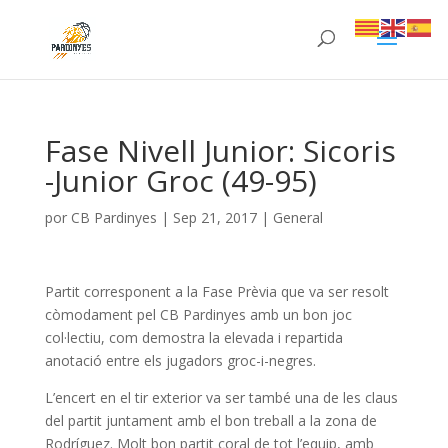
Fase Nivell Junior: Sicoris
-Junior Groc (49-95)
por
CB Pardinyes
|
Sep 21, 2017
|
General
Partit corresponent a la Fase Prèvia que va ser resolt
còmodament pel CB Pardinyes amb un bon joc
col·lectiu, com demostra la elevada i repartida
anotació entre els jugadors groc-i-negres.
L’encert en el tir exterior va ser també una de les claus
del partit juntament amb el bon treball a la zona de
Rodríguez. Molt bon partit coral de tot l’equip, amb