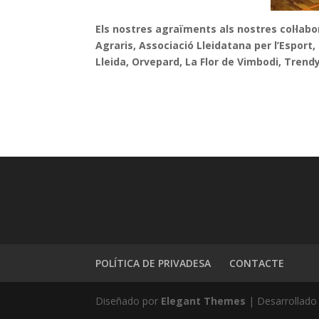
Els nostres agraïments als nostres col·labo
Agraris, Associació Lleidatana per l’Esport,
Lleida, Orvepard,
La Flor de Vimbodi, Trendy
POLÍTICA DE PRIVADESA
CONTACTE
Diseñado por
Elegant Themes
| Desarrollado