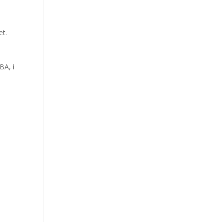
et.
l
BA, i