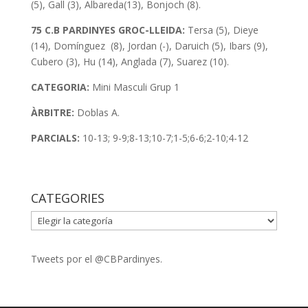
(5), Gall (3), Albareda(13), Bonjoch (8).
75 C.B PARDINYES GROC-LLEIDA:
Tersa (5), Dieye
(14), Domínguez (8), Jordan (-), Daruich (5), Ibars (9),
Cubero (3), Hu (14), Anglada (7), Suarez (10).
CATEGORIA:
Mini
Masculi Grup 1
ÀRBITRE:
Doblas A.
PARCIALS:
10-13; 9-9;8-13;10-7;1-5;6-6;2-10;4-12
CATEGORIES
CATEGORIES
Tweets por el @CBPardinyes.