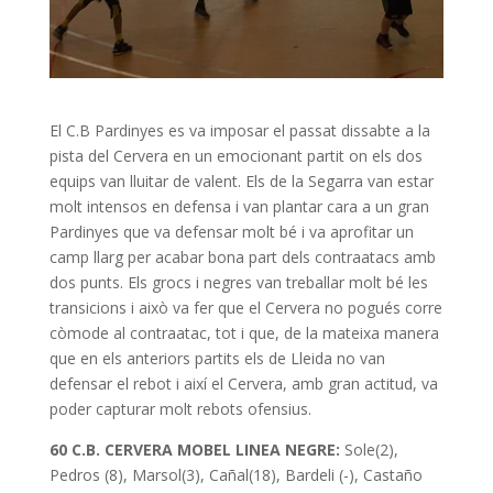
El C.B Pardinyes es va imposar el passat dissabte a la
pista del Cervera en un emocionant partit on els dos
equips van lluitar de valent. Els de la Segarra van estar
molt intensos en defensa i van plantar cara a un gran
Pardinyes que va defensar molt bé i va aprofitar un
camp llarg per acabar bona part dels contraatacs amb
dos punts. Els grocs i negres van treballar molt bé les
transicions i això va fer que el Cervera no pogués corre
còmode al contraatac, tot i que, de la mateixa manera
que en els anteriors partits els de Lleida no van
defensar el rebot i així el Cervera, amb gran actitud, va
poder capturar molt rebots ofensius.
60 C.B. CERVERA MOBEL LINEA NEGRE:
Sole(2),
Pedros (8), Marsol(3), Cañal(18), Bardeli (-), Castaño