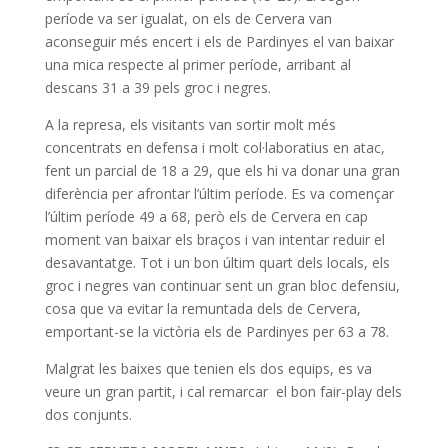
període va ser igualat, on els de Cervera van
aconseguir més encert i els de Pardinyes el van baixar
una mica respecte al primer període, arribant al
descans 31 a 39 pels groc i negres.
A la represa, els visitants van sortir molt més
concentrats en defensa i molt col·laboratius en atac,
fent un parcial de 18 a 29, que els hi va donar una gran
diferència per afrontar l’últim període. Es va començar
l’últim període 49 a 68, però els de Cervera en cap
moment van baixar els braços i van intentar reduir el
desavantatge. Tot i un bon últim quart dels locals, els
groc i negres van continuar sent un gran bloc defensiu,
cosa que va evitar la remuntada dels de Cervera,
emportant-se la victòria els de Pardinyes per 63 a 78.
Malgrat les baixes que tenien els dos equips, es va
veure un gran partit, i cal remarcar el bon fair-play dels
dos conjunts.