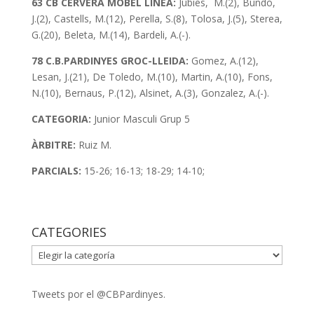
63 CB CERVERA MOBEL LINEA:
Jubies, M.(2), Bundo,
J.(2), Castells, M.(12), Perella, S.(8), Tolosa, J.(5), Sterea,
G.(20), Beleta, M.(14), Bardeli, A.(-).
78 C.B.PARDINYES GROC-LLEIDA:
Gomez, A.(12),
Lesan, J.(21), De Toledo, M.(10), Martin, A.(10), Fons,
N.(10), Bernaus, P.(12), Alsinet, A.(3), Gonzalez, A.(-).
CATEGORIA:
Junior Masculi Grup 5
ÀRBITRE:
Ruiz M.
PARCIALS:
15-26; 16-13; 18-29; 14-10;
CATEGORIES
CATEGORIES
Tweets por el @CBPardinyes.