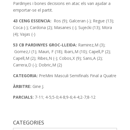
Pardinyes i bones decisions en atac els van ajudar a
emportar-se el partit.
43 CENG ESSENCIA:
Ros (9); Galceran (-); Regue (13);
Coca (-); Cardona (2); Masanes (-); Sujecki (13); Mora
(4); Vajas (-)
53 CB PARDINYES GROC-LLEIDA:
Ramirez,M (3);
Gomez,I (1); Mauri, F (18); Ibars,M (10); Capell,P (2);
Capell,M (2); Ribes,N (-); Cobos,X (9); Sans,A (2);
Carrera,D (-); Dobric,M (2)
CATEGORIA:
PreMini
Masculi Semifinals Final a Quatre
ÀRBITRE:
Gine J.
PARCIALS:
7-11; 4-5;5-0;4-8;9-6;4-4;2-7;8-12
CATEGORIES