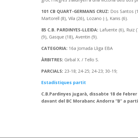
101 CB QUART-GERMANS CRUZ:
Dos Santos (15
Martorell (8), Vila (26), Lozano (-), Kanis (6).
85
C.B. PARDINYES-LLEIDA:
Lafuente (6), Ruiz 
(9), Gasque (18), Aventin (9).
CATEGORIA:
16a Jornada Lliga EBA
ÀRBITRES:
Girbal X. / Tello S.
PARCIALS:
23-18; 24-25; 24-23; 30-19;
Estadístiques partit
C.B.Pardinyes jugarà, dissabte 18 de Febrer 
davant del BC Morabanc Andorra “B” a partir