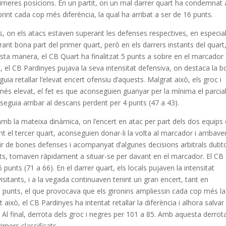
primeres posicions. En un partit, on un mal darrer quart ha condemnat 
brint cada cop més diferència, la qual ha arribat a ser de 16 punts.
ps, on els atacs estaven superant les defenses respectives, en especia
rant bona part del primer quart, però en els darrers instants del quart,
esta manera, el CB Quart ha finalitzat 5 punts a sobre en el marcador 
rt, el CB Pardinyes pujava la seva intensitat defensiva, on destaca la 
 retallar l’elevat encert ofensiu d’aquests. Malgrat això, els groc i
és elevat, el fet es que aconseguien guanyar per la mínima el parcial
eguia arribar al descans perdent per 4 punts (47 a 43).
 amb la mateixa dinàmica, on l’encert en atac per part dels dos equips
nt el tercer quart, aconseguien donar-li la volta al marcador i arribave
artir de bones defenses i acompanyat d’algunes decisions arbitrals dub
ts, tornaven ràpidament a situar-se per davant en el marcador. El CB
 punts (71 a 66). En el darrer quart, els locals pujaven la intensitat
sitants, i a la vegada continuaven tenint un gran encert, tant en
 3 punts, el que provocava que els gironins ampliessin cada cop més la
t això, el CB Pardinyes ha intentat retallar la diferència i alhora salvar
Al final, derrota dels groc i negres per 101 a 85. Amb aquesta derrota
imers classificats.