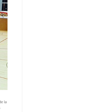
de la
s