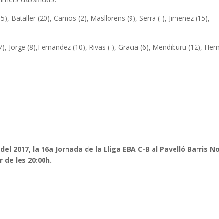
), Bataller (20), Camos (2), Masllorens (9), Serra (-), Jimenez (15),
(7), Jorge (8),Fernandez (10), Rivas (-), Gracia (6), Mendiburu (12), He
del 2017, la 16a Jornada de la Lliga EBA C-B al Pavelló Barris N
 de les 20:00h.