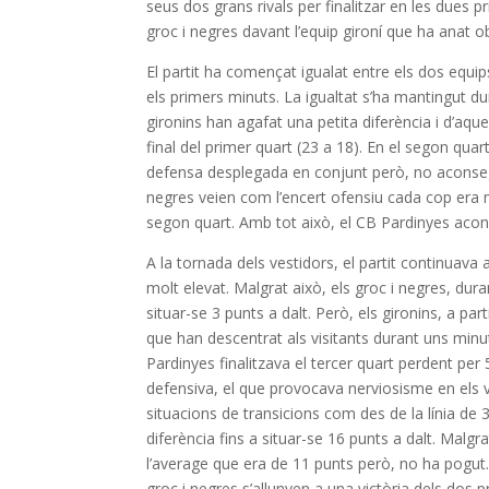
seus dos grans rivals per finalitzar en les dues 
groc i negres davant l’equip gironí que ha anat o
El partit ha començat igualat entre els dos equi
els primers minuts. La igualtat s’ha mantingut du
gironins han agafat una petita diferència i d’aqu
final del primer quart (23 a 18). En el segon qua
defensa desplegada en conjunt però, no aconseguia
negres veien com l’encert ofensiu cada cop era m
segon quart. Amb tot això, el CB Pardinyes acons
A la tornada dels vestidors, el partit continuava
molt elevat. Malgrat això, els groc i negres, dura
situar-se 3 punts a dalt. Però, els gironins, a p
que han descentrat als visitants durant uns minu
Pardinyes finalitzava el tercer quart perdent per 5
defensiva, el que provocava nerviosisme en els vi
situacions de transicions com des de la línia de
diferència fins a situar-se 16 punts a dalt. Malgra
l’average que era de 11 punts però, no ha pogut. 
groc i negres s’allunyen a una victòria dels dos pr