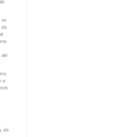
als
l en
 els
al
bona
 del
 era
n a
toses
, els