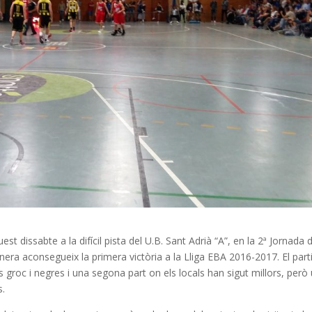
t dissabte a la difícil pista del U.B. Sant Adrià “A”, en la 2ª Jornada d
era aconsegueix la primera victòria a la Lliga EBA 2016-2017. El part
groc i negres i una segona part on els locals han sigut millors, però
s.