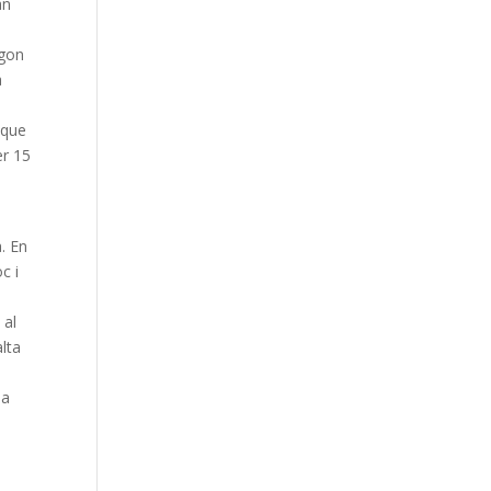
an
egon
a
 que
er 15
. En
c i
 al
alta
la
,