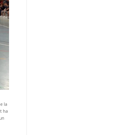
e la
it ha
 un