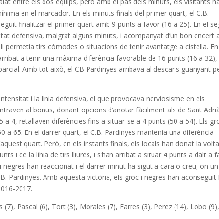
alat entre els dos equips, però amb el pas dels minuts, els visitants h
ínima en el marcador. En els minuts finals del primer quart, el C.B.
seguit finalitzar el primer quart amb 9 punts a favor (16 a 25). En el s
itat defensiva, malgrat alguns minuts, i acompanyat d’un bon encert 
li permetia tirs còmodes o situacions de tenir avantatge a cistella. En
n arribat a tenir una màxima diferència favorable de 16 punts (16 a 32),
 parcial. Amb tot això, el CB Pardinyes arribava al descans guanyant p
 intensitat i la línia defensiva, el que provocava nerviosisme en els
entraven al bonus, donant opcions d’anotar fàcilment als de Sant Adrià
5 a 4, retallaven diferències fins a situar-se a 4 punts (50 a 54). Els gro
60 a 65. En el darrer quart, el C.B. Pardinyes mantenia una diferència
aquest quart. Però, en els instants finals, els locals han donat la volta
ts i de la línia de tirs lliures, i s’han arribat a situar 4 punts a dalt a f
i negres han reaccionat i el darrer minut ha sigut a cara o creu, on un
C.B. Pardinyes. Amb aquesta victòria, els groc i negres han aconseguit 
 2016-2017.
(7), Pascal (6), Tort (3), Morales (7), Farres (3), Perez (14), Lobo (9)