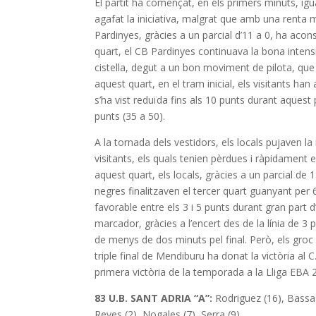
El partit ha començat, en els primers minuts, igu
agafat la iniciativa, malgrat que amb una renta m
Pardinyes, gràcies a un parcial d’11 a 0, ha acon
quart, el CB Pardinyes continuava la bona intens
cistella, degut a un bon moviment de pilota, que 
aquest quart, en el tram inicial, els visitants ha
s’ha vist reduïda fins als 10 punts durant aquest
punts (35 a 50).
A la tornada dels vestidors, els locals pujaven la
visitants, els quals tenien pèrdues i ràpidament 
aquest quart, els locals, gràcies a un parcial de 1
negres finalitzaven el tercer quart guanyant per 
favorable entre els 3 i 5 punts durant gran part d’
marcador, gràcies a l’encert des de la línia de 3 pun
de menys de dos minuts pel final. Però, els groc 
triple final de Mendiburu ha donat la victòria al 
primera victòria de la temporada a la Lliga EBA
83 U.B. SANT ADRIA “A”:
Rodriguez (16), Bassas 
Reyes (2), Nogales (7), Serra (9).