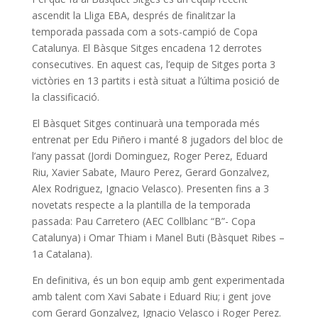
ascendit la Lliga EBA, després de finalitzar la
temporada passada com a sots-campió de Copa
Catalunya. El Bàsque Sitges encadena 12 derrotes
consecutives. En aquest cas, l’equip de Sitges porta 3
victòries en 13 partits i està situat a l’última posició de
la classificació.
El Bàsquet Sitges continuarà una temporada més
entrenat per Edu Piñero i manté 8 jugadors del bloc de
l’any passat (Jordi Dominguez, Roger Perez, Eduard
Riu, Xavier Sabate, Mauro Perez, Gerard Gonzalvez,
Alex Rodriguez, Ignacio Velasco). Presenten fins a 3
novetats respecte a la plantilla de la temporada
passada: Pau Carretero (AEC Collblanc “B”- Copa
Catalunya) i Omar Thiam i Manel Buti (Bàsquet Ribes –
1a Catalana).
En definitiva, és un bon equip amb gent experimentada
amb talent com Xavi Sabate i Eduard Riu; i gent jove
com Gerard Gonzalvez, Ignacio Velasco i Roger Perez.