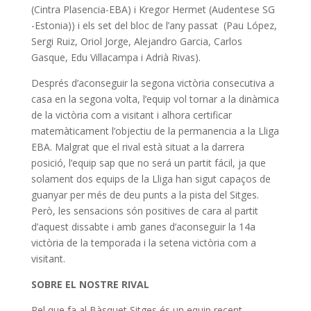
(Cintra Plasencia-EBA) i Kregor Hermet (Audentese SG
-Estonia)) i els set del bloc de l’any passat (Pau López,
Sergi Ruiz, Oriol Jorge, Alejandro Garcia, Carlos
Gasque, Edu Villacampa i Adrià Rivas).
Després d’aconseguir la segona victòria consecutiva a
casa en la segona volta, l’equip vol tornar a la dinàmica
de la victòria com a visitant i alhora certificar
matemàticament l’objectiu de la permanencia a la Lliga
EBA. Malgrat que el rival està situat a la darrera
posició, l’equip sap que no será un partit fácil, ja que
solament dos equips de la Lliga han sigut capaços de
guanyar per més de deu punts a la pista del Sitges.
Però, les sensacions són positives de cara al partit
d’aquest dissabte i amb ganes d’aconseguir la 14a
victòria de la temporada i la setena victòria com a
visitant.
SOBRE EL NOSTRE RIVAL
Pel que fa al Bàsquet Sitges és un equip recent