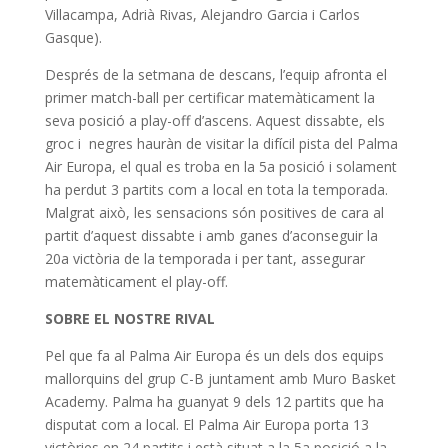
Villacampa, Adrià Rivas, Alejandro Garcia i Carlos
Gasque).
Després de la setmana de descans, l’equip afronta el
primer match-ball per certificar matemàticament la
seva posició a play-off d’ascens. Aquest dissabte, els
groc i negres hauràn de visitar la difícil pista del Palma
Air Europa, el qual es troba en la 5a posició i solament
ha perdut 3 partits com a local en tota la temporada.
Malgrat això, les sensacions són positives de cara al
partit d’aquest dissabte i amb ganes d’aconseguir la
20a victòria de la temporada i per tant, assegurar
matemàticament el play-off.
SOBRE EL NOSTRE RIVAL
Pel que fa al Palma Air Europa és un dels dos equips
mallorquins del grup C-B juntament amb Muro Basket
Academy. Palma ha guanyat 9 dels 12 partits que ha
disputat com a local. El Palma Air Europa porta 13
victòries en 24 partits i està situat a la 5a posició a la