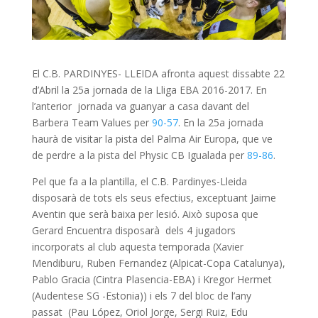
El C.B. PARDINYES- LLEIDA afronta aquest dissabte 22
d’Abril la 25a jornada de la Lliga EBA 2016-2017. En
l’anterior jornada va guanyar a casa davant del
Barbera Team Values per
90-57
. En la 25a jornada
haurà de visitar la pista del Palma Air Europa, que ve
de perdre a la pista del Physic CB Igualada per
89-86
.
Pel que fa a la plantilla, el C.B. Pardinyes-Lleida
disposarà de tots els seus efectius, exceptuant Jaime
Aventin que serà baixa per lesió. Això suposa que
Gerard Encuentra disposarà dels 4 jugadors
incorporats al club aquesta temporada (Xavier
Mendiburu, Ruben Fernandez (Alpicat-Copa Catalunya),
Pablo Gracia (Cintra Plasencia-EBA) i Kregor Hermet
(Audentese SG -Estonia)) i els 7 del bloc de l’any
passat (Pau López, Oriol Jorge, Sergi Ruiz, Edu