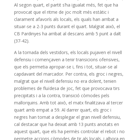
Al segon quart, el partit s’ha igualat més, fet que ha
provocat que el ritme de joc molt més estàtic i
clarament afavorís als locals, els quals han arribat a
situar-se a 2-3 punts durant el quart. Malgrat això, el
CB Pardinyes ha arribat al descans amb 5 punt a dalt
(37-42).
A la tornada dels vestidors, els locals pujaven el nivell
defensiu i començaven a tenir transicions ofensives,
que els permetia apropar-se i, fins i tot, situar-se al
capdavant del marcador. Per contra, els groc i negres,
malgrat que el nivell defensiu no era dolent, tenien
problemes de fluïdesa de joc, fet que provocava tirs
precipitats i a la contra, transició còmodes pels
mallorquins. Amb tot això, el matx finalitzava al tercer
quart amb empat a 59. Al darrer quart, els groc i
negres han tornat a desplegar el gran nivell defensiu,
cal destacar que ha deixat amb 13 punts anotats en
aquest quart, que els ha permès controlar el rebot i no
permetre accions còmodes de tir als locals, i alhora en