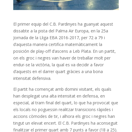
El primer equip del C.B. Pardinyes ha guanyat aquest
dissabte a la pista del Palma Air Europa, en la 25a
Jornada de la Lliga EBA 2016-2017, per 72 a 79 i
d’aquesta manera certifica matemàticament la
posición de play-off d’ascens a Leb Plata. En un partit,
on els groc i negres van haver de treballar molt per
endur-se la victòria, la qual es va decidir a favor
d’aquests en el darrer quart gràcies a una bona
intensitat defensiva.
El partit ha començat amb domini visitant, els quals
han desplegat una alta intensitat en defensa, en
especial, al tram final del quart, lo que ha provocat que
els locals no poguessin realitzar transicions ràpides i
accions còmodes de tir, i alhora els groc i negres han
tingut un elevat encert. El C.B. Pardinyes ha aconseguit
finalitzar el primer quart amb 7 punts a favor (18 a 25).