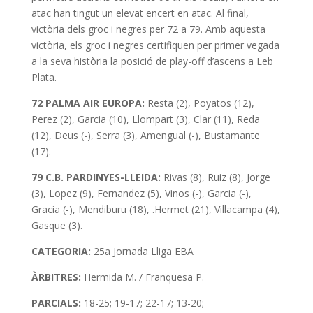
atac han tingut un elevat encert en atac. Al final,
victòria dels groc i negres per 72 a 79. Amb aquesta
victòria, els groc i negres certifiquen per primer vegada
a la seva història la posició de play-off d’ascens a Leb
Plata.
72 PALMA AIR EUROPA:
Resta (2), Poyatos (12),
Perez (2), Garcia (10), Llompart (3), Clar (11), Reda
(12), Deus (-), Serra (3), Amengual (-), Bustamante
(17).
79 C.B. PARDINYES-LLEIDA:
Rivas (8), Ruiz (8), Jorge
(3), Lopez (9), Fernandez (5), Vinos (-), Garcia (-),
Gracia (-), Mendiburu (18), .Hermet (21), Villacampa (4),
Gasque (3).
CATEGORIA:
25a Jornada Lliga EBA
ÀRBITRES:
Hermida M. / Franquesa P.
PARCIALS:
18-25; 19-17; 22-17; 13-20;