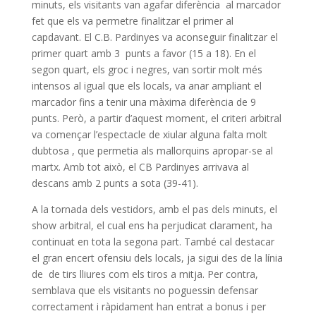
minuts, els visitants van agafar diferència al marcador
fet que els va permetre finalitzar el primer al
capdavant. El C.B. Pardinyes va aconseguir finalitzar el
primer quart amb 3 punts a favor (15 a 18). En el
segon quart, els groc i negres, van sortir molt més
intensos al igual que els locals, va anar ampliant el
marcador fins a tenir una màxima diferència de 9
punts. Però, a partir d’aquest moment, el criteri arbitral
va començar l’espectacle de xiular alguna falta molt
dubtosa , que permetia als mallorquins apropar-se al
martx. Amb tot això, el CB Pardinyes arrivava al
descans amb 2 punts a sota (39-41).
A la tornada dels vestidors, amb el pas dels minuts, el
show arbitral, el cual ens ha perjudicat clarament, ha
continuat en tota la segona part. També cal destacar
el gran encert ofensiu dels locals, ja sigui des de la línia
de de tirs lliures com els tiros a mitja. Per contra,
semblava que els visitants no poguessin defensar
correctament i ràpidament han entrat a bonus i per