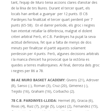
tant, l’equip de Muro tenia accions clares d’anotar des
de la línia de tirs lliures. Durant el tercer quart, els
locals han arribat a guanyar per 12 punts. El CB
Pardinyes ha finalitzat el tercer quart perdent per 7
punts (65-58). En el darrer període, els groc i negres
han intentat retallar la diferència, malgrat el dolent
criteri arbitral Però, el C.B. Pardinyes ha pujat la seva
actitud defensiva, fet que a falta de menys de dos
minuts per finalitzar el partit aquests solament
perdessin per 4 punts. Però, algunes decisions arbitrals
i la manca d’encert ha provocat que la victòria es
quedes a terres mallorquines. Al final, derrota dels groc
i negres per 86 a 78.
86 AE MURO BASKET ACADEMY:
Givens (21), Adrover
(8), Sanso (-), Roman (3), Cruz (20), Gimenez (-),
Teijido (16), Graham (16), Corbacho (2).
78
C.B. PARDINYES-LLEIDA:
Hermet (8), Gracia (6),
Rivas (4), Ruiz (7), Jorge (5), Lopez (2), Fernandez (15),