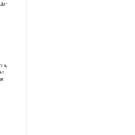
ular
0
lla,
ten
at
m