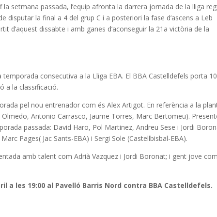
la setmana passada, l’equip afronta la darrera jornada de la lliga reg
 disputar la final a 4 del grup C i a posteriori la fase d’ascens a Leb
rtit d’aquest dissabte i amb ganes d’aconseguir la 21a victòria de la
ra temporada consecutiva a la Lliga EBA. El BBA Castelldefels porta 1
ó a la classificació.
ada pel nou entrenador com és Alex Artigot. En referència a la planti
ert Olmedo, Antonio Carrasco, Jaume Torres, Marc Bertomeu). Presen
temporada passada: David Haro, Pol Martinez, Andreu Sese i Jordi Boron
Marc Pages( Jac Sants-EBA) i Sergi Sole (Castellbisbal-EBA).
entada amb talent com Adrià Vazquez i Jordi Boronat; i gent jove co
ril a les 19:00 al Pavelló Barris Nord contra BBA Castelldefels.