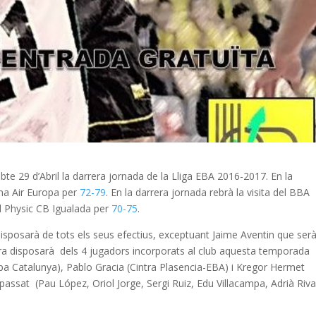
e 29 d’Abril la darrera jornada de la Lliga EBA 2016-2017. En la
ma Air Europa per
72-79
. En la darrera jornada rebrà la visita del BBA
el Physic CB Igualada per
70-75
.
a disposarà de tots els seus efectius, exceptuant Jaime Aventin que ser
ra disposarà dels 4 jugadors incorporats al club aquesta temporada
a Catalunya), Pablo Gracia (Cintra Plasencia-EBA) i Kregor Hermet
y passat (Pau López, Oriol Jorge, Sergi Ruiz, Edu Villacampa, Adrià Riva