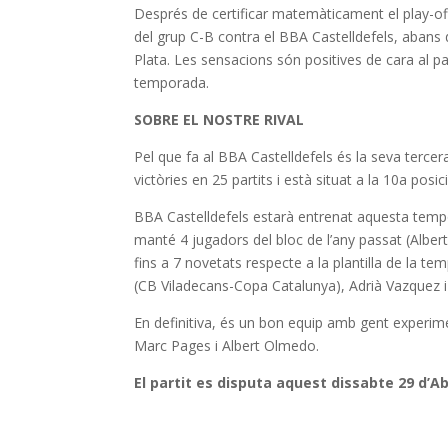
Després de certificar matemàticament el play-off 
del grup C-B contra el BBA Castelldefels, abans de
Plata. Les sensacions són positives de cara al pa
temporada.
SOBRE EL NOSTRE RIVAL
Pel que fa al BBA Castelldefels és la seva terce
victòries en 25 partits i està situat a la 10a posici
BBA Castelldefels estarà entrenat aquesta tempor
manté 4 jugadors del bloc de l’any passat (Alb
fins a 7 novetats respecte a la plantilla de la 
(CB Viladecans-Copa Catalunya), Adrià Vazquez i 
En definitiva, és un bon equip amb gent experim
Marc Pages i Albert Olmedo.
El partit es disputa aquest dissabte 29 d’Ab