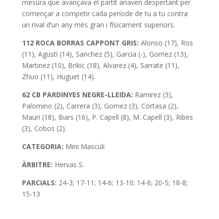
mesura que avançava el partit anaven despertant per
començar a competir cada període de tu a tu contra
un rival d’un any més gran i físicament superiors.
112 ROCA BORRAS CAPPONT GRIS:
Alonso (17), Ros
(11), Agustí (14), Sanchez (5), Garcia (-), Gomez (13),
Martinez (10), Brikic (18), Alvarez (4), Sarrate (11),
Zhuo (11), Huguet (14).
62 CB PARDINYES NEGRE-LLEIDA:
Ramirez (3),
Palomino (2), Carrera (3), Gomez (3), Cortasa (2),
Mauri (18), Ibars (16), P. Capell (8), M. Capell (3), Ribes
(3), Cobos (2).
CATEGORIA:
Mini Masculi
ÀRBITRE:
Hervas S.
PARCIALS:
24-3; 17-11; 14-6; 13-10; 14-6; 20-5; 18-8;
15-13