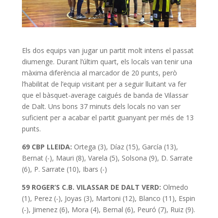
Els dos equips van jugar un partit molt intens el passat
diumenge. Durant l’últim quart, els locals van tenir una
màxima diferència al marcador de 20 punts, però
l’habilitat de l’equip visitant per a seguir lluitant va fer
que el bàsquet-average caigués de banda de Vilassar
de Dalt. Uns bons 37 minuts dels locals no van ser
suficient per a acabar el partit guanyant per més de 13
punts.
69 CBP LLEIDA:
Ortega (3), Díaz (15), García (13),
Bernat (-), Mauri (8), Varela (5), Solsona (9), D. Sarrate
(6), P. Sarrate (10), Ibars (-)
59 ROGER’S C.B. VILASSAR DE DALT VERD:
Olmedo
(1), Perez (-), Joyas (3), Martoni (12), Blanco (11), Espin
(-), Jimenez (6), Mora (4), Bernal (6), Peuró (7), Ruiz (9).