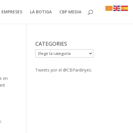
EMPRESES
LA BOTIGA
CBP MEDIA
CATEGORIES
CATEGORIES
Tweets por el @CBPardinyes.
rs en
ant
),