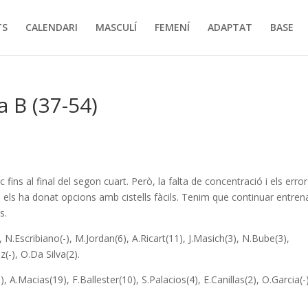
TS
CALENDARI
MASCULÍ
FEMENÍ
ADAPTAT
BASE
 B (37-54)
 fins al final del segon cuart. Però, la falta de concentració i els erro
els ha donat opcions amb cistells fàcils. Tenim que continuar entren
s.
, N.Escribiano(-), M.Jordan(6), A.Ricart(11), J.Masich(3), N.Bube(3),
(-), O.Da Silva(2).
, A.Macias(19), F.Ballester(10), S.Palacios(4), E.Canillas(2), O.Garcia(-