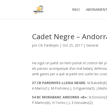
INICI
ABONAMEN
Cadet Negre – Andorra
por
CB Pardinyes
|
Oct 25, 2017
|
General
Ha sigut un partit on hem portat el control del joc
els passes acompanyat d’un mal balanç defensiu 
amb ganes per a què al partit ens surtin les cose
37 CB PARDINYES-LLEIDA NEGRE:
M.Balsells(8)
A.Marco(1), M.Portoles(-), G.Figuerola(3), J.Muñoz
54 BC MORABANC ANDORRA «B»:
N.Dorsion(3)
P.Martos(6), H.Torres (-), E.Gonzalez(2).