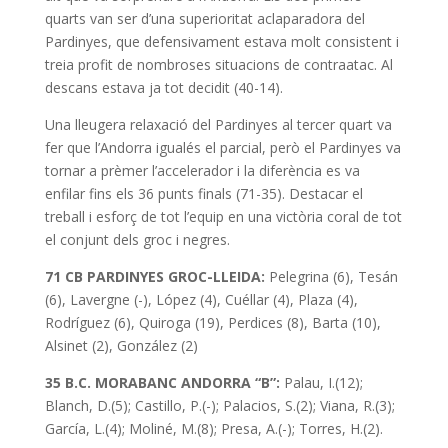
quarts van ser d’una superioritat aclaparadora del
Pardinyes, que defensivament estava molt consistent i
treia profit de nombroses situacions de contraatac. Al
descans estava ja tot decidit (40-14).
Una lleugera relaxació del Pardinyes al tercer quart va
fer que l’Andorra igualés el parcial, però el Pardinyes va
tornar a prèmer l’accelerador i la diferència es va
enfilar fins els 36 punts finals (71-35). Destacar el
treball i esforç de tot l’equip en una victòria coral de tot
el conjunt dels groc i negres.
71 CB PARDINYES GROC-LLEIDA:
Pelegrina (6), Tesán
(6), Lavergne (-), López (4), Cuéllar (4), Plaza (4),
Rodríguez (6), Quiroga (19), Perdices (8), Barta (10),
Alsinet (2), González (2)
35 B.C. MORABANC ANDORRA “B”:
Palau, I.(12);
Blanch, D.(5); Castillo, P.(-); Palacios, S.(2); Viana, R.(3);
García, L.(4); Moliné, M.(8); Presa, A.(-); Torres, H.(2).