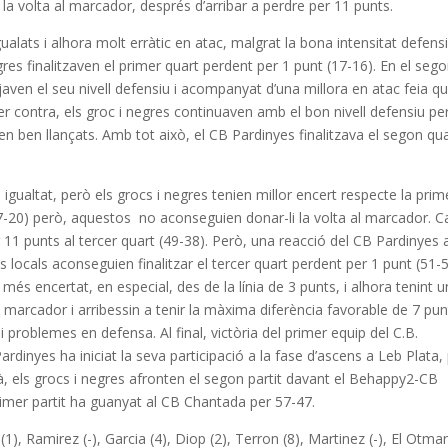
la volta al marcador, després d’arribar a perdre per 11 punts.
lats i alhora molt erràtic en atac, malgrat la bona intensitat defens
res finalitzaven el primer quart perdent per 1 punt (17-16). En el seg
javen el seu nivell defensiu i acompanyat d’una millora en atac feia q
Per contra, els groc i negres continuaven amb el bon nivell defensiu pe
en ben llançats. Amb tot això, el CB Pardinyes finalitzava el segon qu
igualtat, però els grocs i negres tenien millor encert respecte la prim
17-20) però, aquestos no aconseguien donar-li la volta al marcador. C
 11 punts al tercer quart (49-38). Però, una reacció del CB Pardinyes 
els locals aconseguien finalitzar el tercer quart perdent per 1 punt (51-5
 més encertat, en especial, des de la línia de 3 punts, i alhora tenint 
l marcador i arribessin a tenir la màxima diferència favorable de 7 pun
 problemes en defensa. Al final, victòria del primer equip del C.B.
rdinyes ha iniciat la seva participació a la fase d’ascens a Leb Plata,
à, els grocs i negres afronten el segon partit davant el Behappy2-CB
primer partit ha guanyat al CB Chantada per 57-47.
), Ramirez (-), Garcia (4), Diop (2), Terron (8), Martinez (-), El Otmani