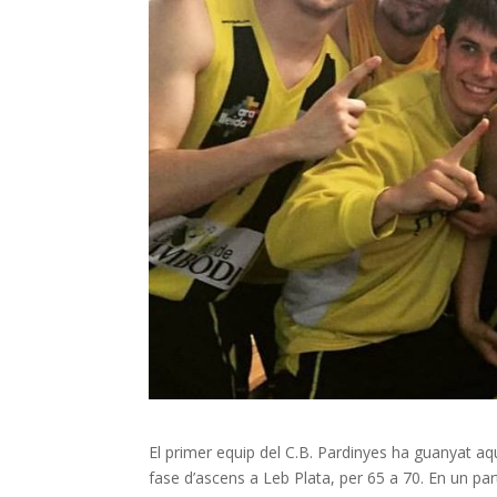
El primer equip del C.B. Pardinyes ha guanyat aqu
fase d’ascens a Leb Plata, per 65 a 70. En un par