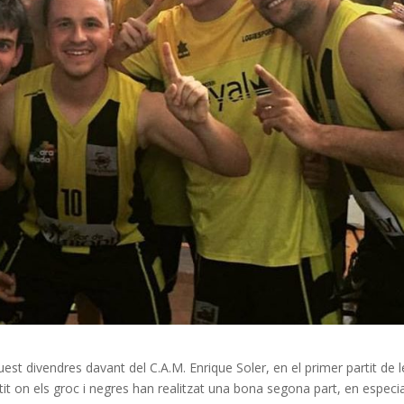
est divendres davant del C.A.M. Enrique Soler, en el primer partit de l
tit on els groc i negres han realitzat una bona segona part, en especia