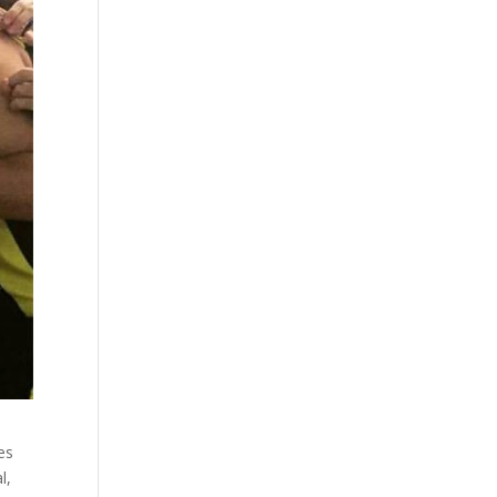
es
l,