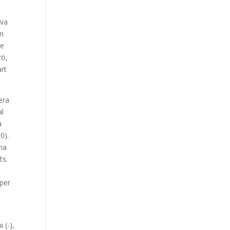
iva
on
ue
rò,
art
era
al
a
0).
una
ts.
 per
 (-),