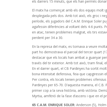
els darrers 15 minuts, que els han permès donar 
El matx ha començat amb els dos equips molt igua
desplegada pels dos. Amb tot això, els groc i neg
període, els jugadors del C.A.M. Enrique Soler pu
agafessin diferències al voltant dels 4-6 punts. 
en atac, tenien problemes malgrat, els tirs estav
perdent per 34 a 30.
En la represa del matx, es tornava a veure molta 
part ho demostrava el parcial del tercer quart (
destacar que els locals han arribat a guanyar per
través del tir exterior. Amb tot això, tram final, 
En el darrer quart, el CB Pardinyes ha sortit molt
bona intensitat defensiva, feia que capgiressin e
Per contra, els locals tenien problemes ofensius i
Pardinyes per 65-70. D’aquesta manera, el C.B. Pa
primer cop a la seva història, amb victòria. Dem
Myrtia, amfitrió de la fase d’ascens i que en el 
65 C.A.M. ENRIQUE SOLER:
Anderson (5), Holm (1