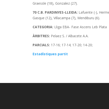
Graessle (18), Gonzalez (27).
70 C.B. PARDINYES-LLEIDA:
Lafuente (-), Hermet
Gasque (12), Villacampa (7), Mendiburu (6).
CATEGORIA:
Lliga EBA- Fase Ascens Leb Plata
ÀRBITRES:
Pelaez S. / Albacete A.A.
PARCIALS:
17-16; 17-14; 17-20; 14-20;
Estadístiques partit