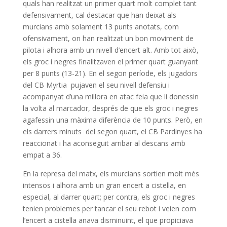
quals han realitzat un primer quart molt complet tant
defensivament, cal destacar que han deixat als
murcians amb solament 13 punts anotats, com
ofensivament, on han realitzat un bon moviment de
pilota i alhora amb un nivell d’encert alt. Amb tot això,
els groc i negres finalitzaven el primer quart guanyant
per 8 punts (13-21). En el segon període, els jugadors
del CB Myrtia pujaven el seu nivell defensiu i
acompanyat d’una millora en atac feia que li donessin
la volta al marcador, després de que els groc i negres
agafessin una màxima diferència de 10 punts. Però, en
els darrers minuts del segon quart, el CB Pardinyes ha
reaccionat i ha aconseguit arribar al descans amb
empat a 36.
En la represa del matx, els murcians sortien molt més
intensos i alhora amb un gran encert a cistella, en
especial, al darrer quart; per contra, els groc i negres
tenien problemes per tancar el seu rebot i veien com
l’encert a cistella anava disminuint, el que propiciava