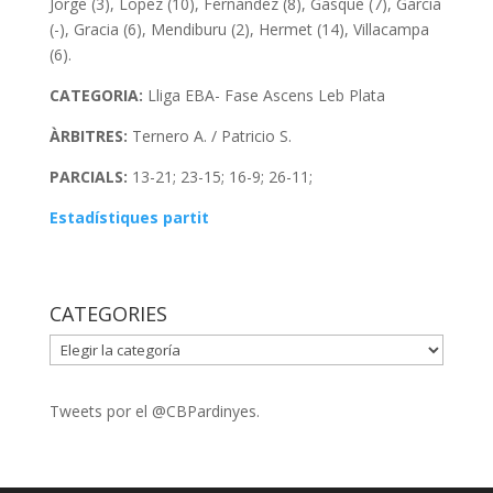
Jorge (3), Lopez (10), Fernandez (8), Gasque (7), Garcia
(-), Gracia (6), Mendiburu (2), Hermet (14), Villacampa
(6).
CATEGORIA:
Lliga EBA- Fase Ascens Leb Plata
ÀRBITRES:
Ternero A. / Patricio S.
PARCIALS:
13-21; 23-15; 16-9; 26-11;
Estadístiques partit
CATEGORIES
CATEGORIES
Tweets por el @CBPardinyes.