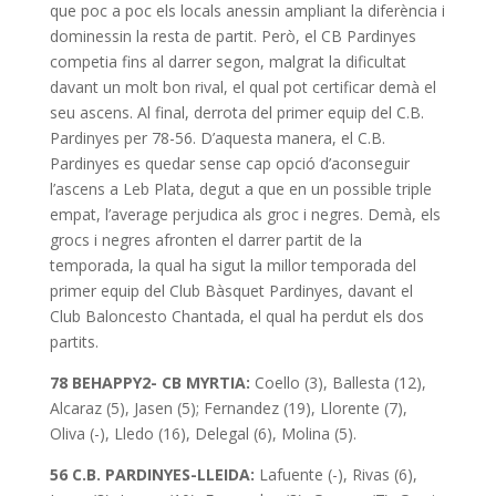
que poc a poc els locals anessin ampliant la diferència i
dominessin la resta de partit. Però, el CB Pardinyes
competia fins al darrer segon, malgrat la dificultat
davant un molt bon rival, el qual pot certificar demà el
seu ascens. Al final, derrota del primer equip del C.B.
Pardinyes per 78-56. D’aquesta manera, el C.B.
Pardinyes es quedar sense cap opció d’aconseguir
l’ascens a Leb Plata, degut a que en un possible triple
empat, l’average perjudica als groc i negres. Demà, els
grocs i negres afronten el darrer partit de la
temporada, la qual ha sigut la millor temporada del
primer equip del Club Bàsquet Pardinyes, davant el
Club Baloncesto Chantada, el qual ha perdut els dos
partits.
78 BEHAPPY2- CB MYRTIA:
Coello (3), Ballesta (12),
Alcaraz (5), Jasen (5); Fernandez (19), Llorente (7),
Oliva (-), Lledo (16), Delegal (6), Molina (5).
56 C.B. PARDINYES-LLEIDA:
Lafuente (-), Rivas (6),