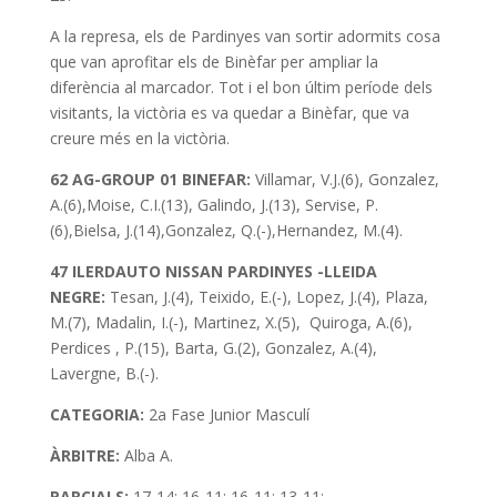
A la represa, els de Pardinyes van sortir adormits cosa
que van aprofitar els de Binèfar per ampliar la
diferència al marcador. Tot i el bon últim període dels
visitants, la victòria es va quedar a Binèfar, que va
creure més en la victòria.
62 AG-GROUP 01 BINEFAR:
Villamar, V.J.(6), Gonzalez,
A.(6),Moise, C.I.(13), Galindo, J.(13), Servise, P.
(6),Bielsa, J.(14),Gonzalez, Q.(-),Hernandez, M.(4).
47 ILERDAUTO NISSAN PARDINYES -LLEIDA
NEGRE:
Tesan, J.(4), Teixido, E.(-), Lopez, J.(4), Plaza,
M.(7), Madalin, I.(-), Martinez, X.(5), Quiroga, A.(6),
Perdices , P.(15), Barta, G.(2), Gonzalez, A.(4),
Lavergne, B.(-).
CATEGORIA:
2a Fase Junior Masculí
ÀRBITRE:
Alba A.
PARCIALS:
17-14; 16-11; 16-11; 13-11;