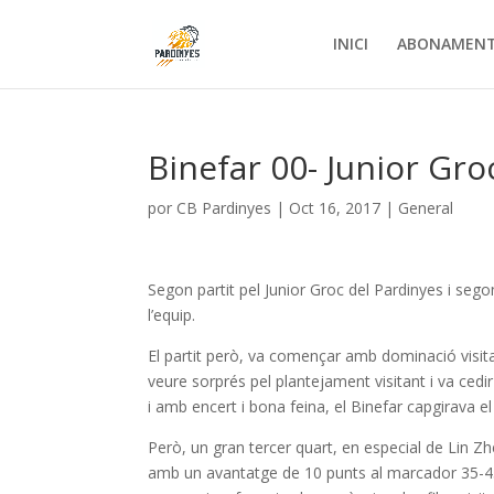
INICI
ABONAMEN
Binefar 00- Junior Gro
por
CB Pardinyes
|
Oct 16, 2017
|
General
Segon partit pel Junior Groc del Pardinyes i seg
l’equip.
El partit però, va començar amb dominació visitant
veure sorprés pel plantejament visitant i va cedi
i amb encert i bona feina, el Binefar capgirava e
Però, un gran tercer quart, en especial de Lin Zh
amb un avantatge de 10 punts al marcador 35-45. 