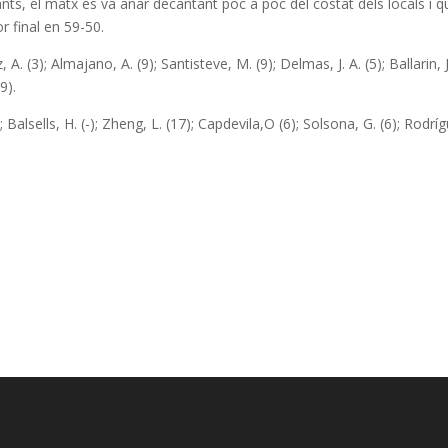
tants, el matx es va anar decantant poc a poc del costat dels locals i q
r final en 59-50.
, A. (3); Almajano, A. (9); Santisteve, M. (9); Delmas, J. A. (5); Ballarin, J.
9).
; Balsells, H. (-); Zheng, L. (17); Capdevila,O (6); Solsona, G. (6); Rodrí