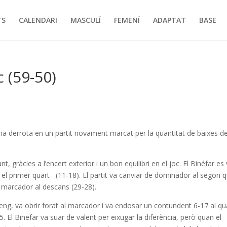
TS
CALENDARI
MASCULÍ
FEMENÍ
ADAPTAT
BASE
c (59-50)
ona derrota en un partit novament marcat per la quantitat de baixes d
, gràcies a l’encert exterior i un bon equilibri en el joc. El Binéfar es
r el primer quart (11-18). El partit va canviar de dominador al segon 
l marcador al descans (29-28).
eng, va obrir forat al marcador i va endosar un contundent 6-17 al qua
El Binefar va suar de valent per eixugar la diferència, però quan el