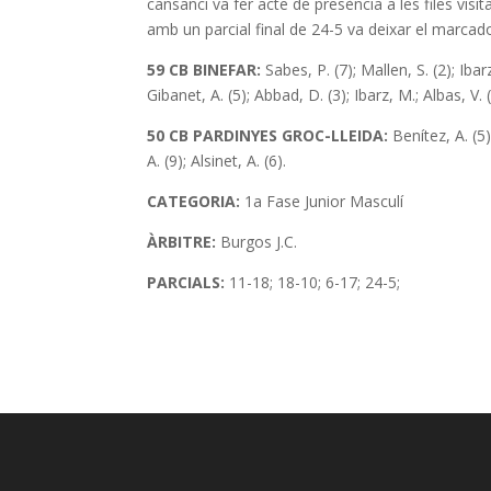
cansanci va fer acte de presència a les files visi
amb un parcial final de 24-5 va deixar el marcado
59 CB BINEFAR:
Sabes, P. (7); Mallen, S. (2); Ibarz
Gibanet, A. (5); Abbad, D. (3); Ibarz, M.; Albas, V. (
50 CB PARDINYES GROC-LLEIDA:
Benítez, A. (5)
A. (9); Alsinet, A. (6).
CATEGORIA:
1a Fase Junior Masculí
ÀRBITRE:
Burgos J.C.
PARCIALS:
11-18; 18-10; 6-17; 24-5;