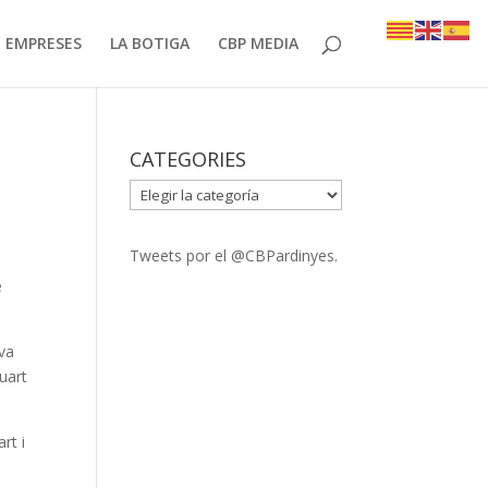
EMPRESES
LA BOTIGA
CBP MEDIA
CATEGORIES
CATEGORIES
Tweets por el @CBPardinyes.
e
 va
quart
rt i