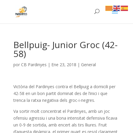
Bellpuig- Junior Groc (42-
58)
por
CB Pardinyes
|
Ene 23, 2018
|
General
Victòria del Pardinyes contra el Bellpuig a domicili per
42-58 en un bon partit dominat des de l’inici i que
trenca la ratxa negativa dels groc-i-negres.
Va sortir molt concentrat el Pardinyes, amb un joc
ofensiu agressiu i una bona intensitat defensiva ficava
un 0-9 de sortida, amb encert als tirs lliures. Fruit
d’aquesta dinàmica, el primer quart es resol clarament