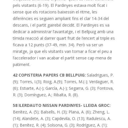
pels visitants (6-19). El Pardinyes estava molt ficat i
sense que els rotacions baixessin el ritme, les
diferències es seguien ampliant fins el clar 14-34 del
descans, i el partit gairebé decidit. El Pardinyes es va
dedicar a administrar l’avantatge, i el Bellpuig amb una
tímida reacció al darrer quart fruit de l’encert al triple es
ficava a 12 punts (37-49, min. 34). Però va ser un
miratge, ja que els visitants van tornar a ficar el peu a
l’accelerador i van acabar el partit sense cap mena de
patiment.
42 COPISTERIA PAPERS CB BELLPUIG:
Saladrigues, P.
(9); Torres, I.(3); Roig, A.(9); Torres, M.(-); Verdaguer, R.
(6); Estiarte, A.(-); García, A.(-); Segarra, G. (3); Fontova,
R. (3); Domínguez, A.; Ribalta, R. (8).
58 ILERDAUTO NISSAN PARDINYES- LLEIDA GROC:
Benítez, A. (5); Balsells, H. (3); Plana, A. (6); Zheng, L.
(14); Alandete, A. (3); Capdevila, O. (13); Radulescu, A.
(1); Benítez, R. (4); Solsona, G. (3); Rodríguez, A. (1);