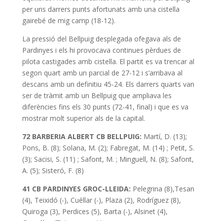
per uns darrers punts afortunats amb una cistella
gairebé de mig camp (18-12).
La pressió del Bellpuig desplegada ofegava als de
Pardinyes i els hi provocava continues pèrdues de
pilota castigades amb cistella. El partit es va trencar al
segon quart amb un parcial de 27-12 i s’arribava al
descans amb un definitiu 45-24. Els darrers quarts van
ser de tràmit amb un Bellpuig que ampliava les
diferències fins els 30 punts (72-41, final) i que es va
mostrar molt superior als de la capital.
72 BARBERIA ALBERT CB BELLPUIG:
Martí, D. (13);
Pons, B. (8); Solana, M. (2); Fabregat, M. (14) ; Petit, S.
(3); Sacisi, S. (11) ; Safont, M. ; Minguell, N. (8); Safont,
A. (5); Sisteró, F. (8)
41 CB PARDINYES GROC-LLEIDA
:
Pelegrina (8),Tesan
(4), Teixidó (-), Cuéllar (-), Plaza (2), Rodríguez (8),
Quiroga (3), Perdices (5), Barta (-), Alsinet (4),