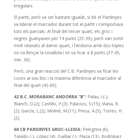
irregulars.
El partit, però va ser bastant igualat, si bé el Pardinyes
va liderar el marcador durant tot el partit i s’emportava
tots els parcials. Al final del tercer quart, els groc i
negres guanyaven per 14 punts (25-39), però van sortir
molt relaxats al darrer quart, i l’Andorra amb dos triples
no va llençar la tovallola i es va ficar a 8 punts (37-45,
min. 36).
Però, una gran reacció del C.B. Pardinyes va ficar les
coses al seu lloc i la màxima diferència al marcador al
final del quart (42-60).
42 B.C. MORABANC ANDORRA “B”:
Palau, I.(-);
Blanch, D.(2); Castillo, P.(3); Palacios, S.(15); Viana, R.
(2); García, L.(2); Moliné, M.(11); Presa, A.(5); Torres, H.
(2).
60 CB PARDINYES GROC-LLEIDA:
Pelegrina (6),
Teixido (-), López (4), Cuéllar (-), Plaza (13), Rodríguez