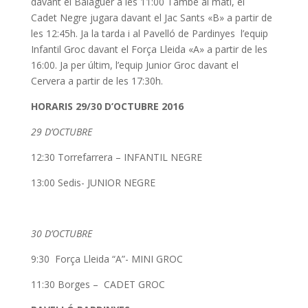
davant el Balaguer a les
11:00
També al matí, el
Cadet Negre jugara davant el Jac Sants «B» a partir de
les 12:45h. Ja la tarda i al Pavelló de
Pardinyes
l’equip
Infantil Groc davant el Força Lleida «A» a partir de les
16:00
.
Ja per últim,
l’equip Junior Groc davant el
Cervera a partir de les
17:30h
.
HORARIS 29/30 D’OCTUBRE 2016
29 D’OCTUBRE
12:30 Torrefarrera – INFANTIL NEGRE
13:00 Sedis- JUNIOR NEGRE
30 D’OCTUBRE
9:30 Força Lleida “A”- MINI GROC
11:30 Borges – CADET GROC