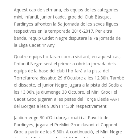
Aquest cap de setmana, els equips de les categories
mini, infantil, junior i cadet groc del Club Bàsquet
Pardinyes afronten la 5a Jornada de les seves lligues
respectives en la temporada 2016-2017. Per altra
banda, l’equip Cadet Negre disputara la 7a jornada de
la Lliga Cadet 1r Any.
Quatre equips ho faran com a visitant, en aquest cas,
l’Infantil Negre serà el primer a obrir la jornada dels
equips de la base del club i ho farà a la pista del
Torrefarrera dissabte 29 d’Octubre a les 12
:30h
. També
el dissabte, el Junior Negre jugara a la pista del Sedis a
les 13:00h. Ja diumenge 30 Octubre, el Mini Groc i el
Cadet Groc jugaran a les pistes del Força Lleida «A» i
del Borges a les 9:30h i 11:30h respectivament.
Ja diumenge 30 d’Octubre,al matí i al Pavelló de
Pardinyes, jugara el PreMini Groc davant el Cappont
Groc a partir de les 9:30h. A continuació, el Mini Negre