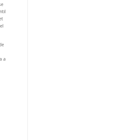
se
ntil
et
el
 de
a a