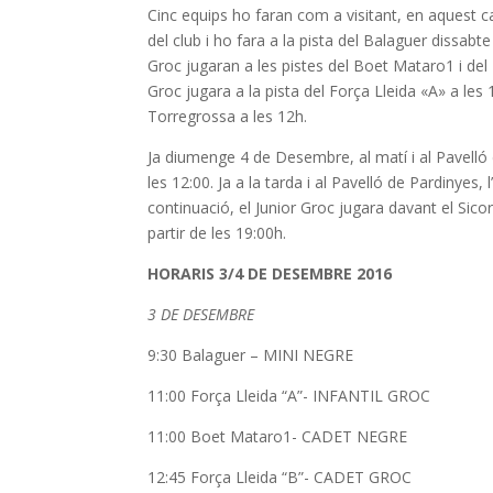
Cinc equips ho faran com a visitant, en aquest ca
del club i ho fara a la pista del Balaguer dissab
Groc jugaran a les pistes del Boet Mataro1 i del
Groc jugara a la pista del Força Lleida «A» a les
Torregrossa a les 12h.
Ja diumenge 4 de Desembre, al matí i al Pavelló
les
12:00
.
Ja a la tarda i al Pavelló de Pardinyes, 
continuació, el Junior Groc jugara davant el Sicori
partir de les
19:00h
.
HORARIS 3/4 DE DESEMBRE 2016
3 DE DESEMBRE
9:30 Balaguer – MINI NEGRE
11:00 Força Lleida “A”- INFANTIL GROC
11:00 Boet Mataro1- CADET NEGRE
12:45 Força Lleida “B”- CADET GROC