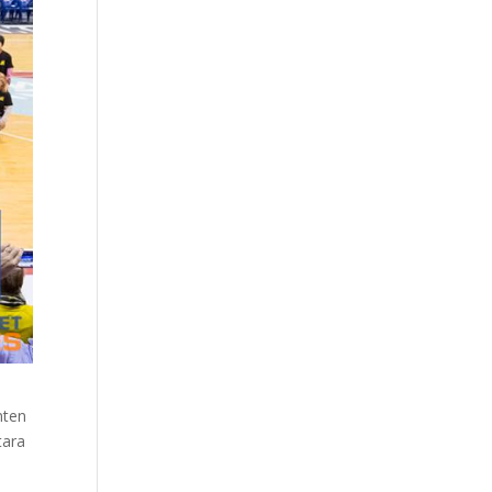
nten
tara