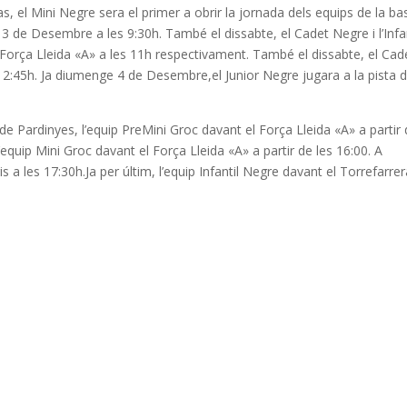
s, el Mini Negre sera el primer a obrir la jornada dels equips de la ba
te 3 de Desembre a les 9
:30h
. També el dissabte, el Cadet Negre i l’Infa
 Força Lleida «A» a les 11h respectivament. També el dissabte, el Cad
 12:45h. Ja diumenge 4 de Desembre,el Junior Negre jugara a la pista d
 de
Pardinyes, l’equip PreMini Groc davant el Força Lleida «A» a partir
l’equip Mini Groc davant el Força Lleida «A» a partir de les
16:00
.
A
s a les 17:30h.Ja per últim,
l’equip Infantil Negre davant el Torrefarrer